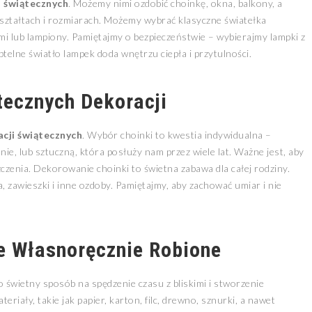
i świątecznych
. Możemy nimi ozdobić choinkę, okna, balkony, a
ształtach i rozmiarach. Możemy wybrać klasyczne światełka
mi lub lampiony. Pamiętajmy o bezpieczeństwie – wybierajmy lampki z
btelne światło lampek doda wnętrzu ciepła i przytulności.
tecznych Dekoracji
cji świątecznych
. Wybór choinki to kwestia indywidualna –
e, lub sztuczną, która posłuży nam przez wiele lat. Ważne jest, aby
zenia. Dekorowanie choinki to świetna zabawa dla całej rodziny.
 zawieszki i inne ozdoby. Pamiętajmy, aby zachować umiar i nie
e Własnoręcznie Robione
o świetny sposób na spędzenie czasu z bliskimi i stworzenie
iały, takie jak papier, karton, filc, drewno, sznurki, a nawet