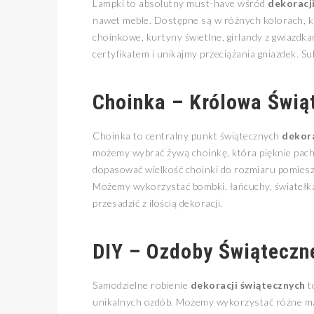
Lampki to absolutny must-have wśród
dekoracj
nawet meble. Dostępne są w różnych kolorach, k
choinkowe, kurtyny świetlne, girlandy z gwiazdka
certyfikatem i unikajmy przeciążania gniazdek. Su
Choinka – Królowa Świą
Choinka to centralny punkt świątecznych
dekora
możemy wybrać żywą choinkę, która pięknie pachni
dopasować wielkość choinki do rozmiaru pomieszc
Możemy wykorzystać bombki, łańcuchy, światełka,
przesadzić z ilością dekoracji.
DIY – Ozdoby Świąteczn
Samodzielne robienie
dekoracji świątecznych
t
unikalnych ozdób. Możemy wykorzystać różne mater