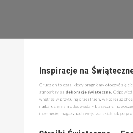
Inspiracje na Świąteczn
Grudzień to czas, kiedy pragniemy otoczyć się c
atmosfery są
dekoracje świąteczne
. Odpowiedn
wnętrze w przytulną przestrzeń, w której aż chce 
najbardziej nam odpowiada – klasyczny, nowoczes
internecie, magazynach wnętrzarskich lub po pro