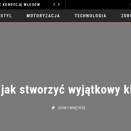
YCJĘ WŁOSÓW
TECHNOLOGIA
 STYL
MOTORYZACJA
TECHNOLOGIA
ZDR
jak stworzyć wyjątkowy kl
DOM I WNĘTRZE