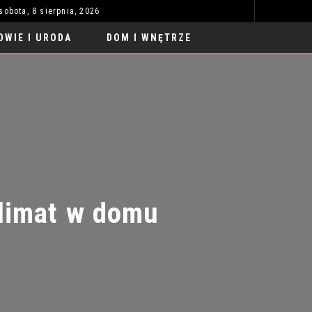
sobota, 8 sierpnia, 2026
REGULACJE URZĄDZEŃ INTELIGENTNYCH: CO MUSISZ WIEDZIEĆ?
ZAB
MOTORYZACJA
OWIE I URODA
DOM I WNĘTRZE
imat w domu