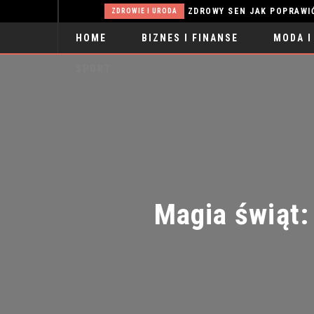
CELOWNIK DO WIATRÓWKI – NA CO ZWRÓCIĆ UWAGĘ PRZED ZAKUPEM PIERWSZEGO MODELU?
ZDROWY SEN JAK POPRAWIĆ KOND
ZDROWIE I URODA
HOME
BIZNES I FINANSE
MODA I
SPORT
Magia świąt: 