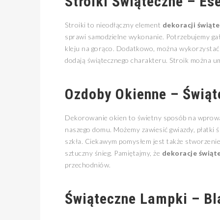
Stroiki Świąteczne – E
Stroiki to nieodłączny element
dekoracji świąt
sprawi samodzielne wykonanie. Potrzebujemy gałą
kleju na gorąco. Dodatkowo, można wykorzystać 
dodają świątecznego charakteru. Stroik można umi
Ozdoby Okienne – Świąt
Dekorowanie okien to świetny sposób na wprowadz
naszego domu. Możemy zawiesić gwiazdy, płatki ś
szkła. Ciekawym pomysłem jest także stworzenie m
sztuczny śnieg. Pamiętajmy, że
dekoracje świąt
przechodniów.
Świąteczne Lampki – Bl