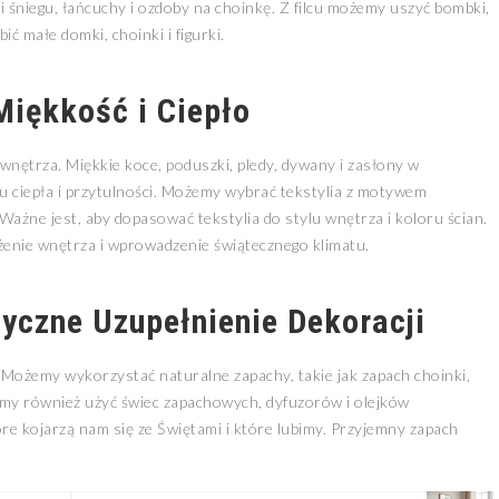
 śniegu, łańcuchy i ozdoby na choinkę. Z filcu możemy uszyć bombki,
ć małe domki, choinki i figurki.
Miękkość i Ciepło
 wnętrza. Miękkie koce, poduszki, pledy, dywany i zasłony w
 ciepła i przytulności. Możemy wybrać tekstylia z motywem
Ważne jest, aby dopasować tekstylia do stylu wnętrza i koloru ścian.
żenie wnętrza i wprowadzenie świątecznego klimatu.
yczne Uzupełnienie Dekoracji
Możemy wykorzystać naturalne zapachy, takie jak zapach choinki,
my również użyć świec zapachowych, dyfuzorów i olejków
re kojarzą nam się ze Świętami i które lubimy. Przyjemny zapach