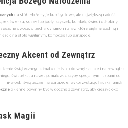
sencja Bożego Narodzenia
ecznych
na stół. Możemy je kupić gotowe, ale największą radość
zek świerku, sosny lub jodły, szyszek, bombek, świec i odrobiny
suszone owoce, orzechy, cynamon i anyż, które pięknie pachną i
eścić na stole wigilijnym, komodzie lub parapecie.
eczny Akcent od Zewnątrz
enie świątecznego klimatu nie tylko do wnętrza, ale i na zewnątrz
niegu, światełka, a nawet pomalować szyby specjalnymi farbami do
ini-wioski świątecznej na parapecie, wykorzystując figurki, lampki i
eczne
okienne powinny być widoczne z zewnątrz, aby cieszyć oko
ask Magii