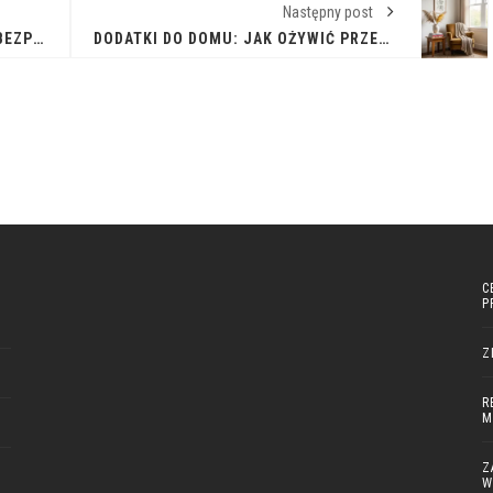
Następny post
INTELIGENTNY DOM: KOMFORT I BEZPIECZEŃSTWO NA WYCIĄGNIĘCIE RĘKI
DODATKI DO DOMU: JAK OŻYWIĆ PRZESTRZEŃ OSOBISTYM AKCENTEM
C
P
Z
R
M
Z
W