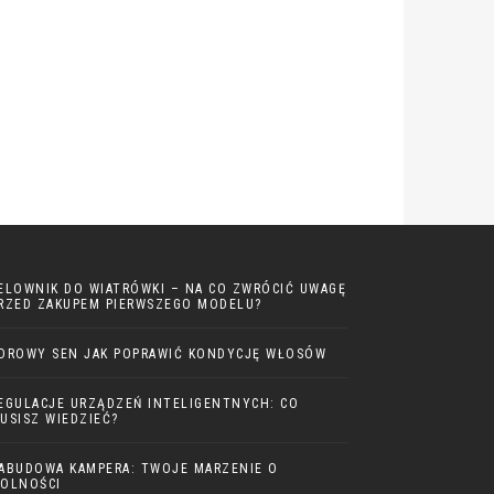
ELOWNIK DO WIATRÓWKI – NA CO ZWRÓCIĆ UWAGĘ
RZED ZAKUPEM PIERWSZEGO MODELU?
DROWY SEN JAK POPRAWIĆ KONDYCJĘ WŁOSÓW
EGULACJE URZĄDZEŃ INTELIGENTNYCH: CO
USISZ WIEDZIEĆ?
ABUDOWA KAMPERA: TWOJE MARZENIE O
OLNOŚCI