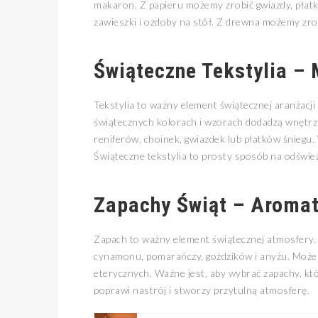
makaron. Z papieru możemy zrobić gwiazdy, płatki
zawieszki i ozdoby na stół. Z drewna możemy zrobi
Świąteczne Tekstylia – 
Tekstylia to ważny element świątecznej aranżacji
świątecznych kolorach i wzorach dodadzą wnętrzu
reniferów, choinek, gwiazdek lub płatków śniegu. 
Świąteczne tekstylia to prosty sposób na odświe
Zapachy Świąt – Aromat
Zapach to ważny element świątecznej atmosfery. 
cynamonu, pomarańczy, goździków i anyżu. Może
eterycznych. Ważne jest, aby wybrać zapachy, któ
poprawi nastrój i stworzy przytulną atmosferę.