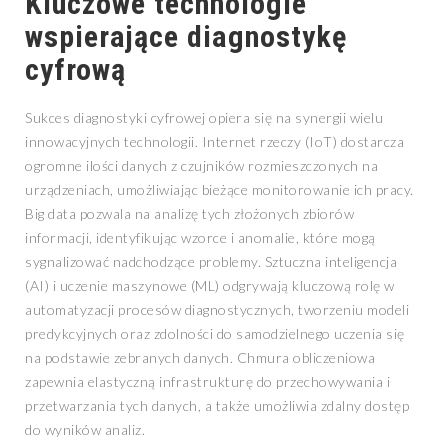
Kluczowe technologie
wspierające diagnostykę
cyfrową
Sukces diagnostyki cyfrowej opiera się na synergii wielu
innowacyjnych technologii. Internet rzeczy (IoT) dostarcza
ogromne ilości danych z czujników rozmieszczonych na
urządzeniach, umożliwiając bieżące monitorowanie ich pracy.
Big data pozwala na analizę tych złożonych zbiorów
informacji, identyfikując wzorce i anomalie, które mogą
sygnalizować nadchodzące problemy. Sztuczna inteligencja
(AI) i uczenie maszynowe (ML) odgrywają kluczową rolę w
automatyzacji procesów diagnostycznych, tworzeniu modeli
predykcyjnych oraz zdolności do samodzielnego uczenia się
na podstawie zebranych danych. Chmura obliczeniowa
zapewnia elastyczną infrastrukturę do przechowywania i
przetwarzania tych danych, a także umożliwia zdalny dostęp
do wyników analiz.