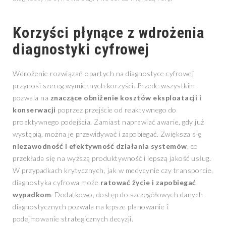
Korzyści płynące z wdrożenia
diagnostyki cyfrowej
Wdrożenie rozwiązań opartych na diagnostyce cyfrowej
przynosi szereg wymiernych korzyści. Przede wszystkim
pozwala na
znaczące obniżenie kosztów eksploatacji i
konserwacji
poprzez przejście od reaktywnego do
proaktywnego podejścia. Zamiast naprawiać awarie, gdy już
wystąpią, można je przewidywać i zapobiegać. Zwiększa się
niezawodność i efektywność działania systemów
, co
przekłada się na wyższą produktywność i lepszą jakość usług.
W przypadkach krytycznych, jak w medycynie czy transporcie,
diagnostyka cyfrowa może
ratować życie i zapobiegać
wypadkom
. Dodatkowo, dostęp do szczegółowych danych
diagnostycznych pozwala na lepsze planowanie i
podejmowanie strategicznych decyzji.