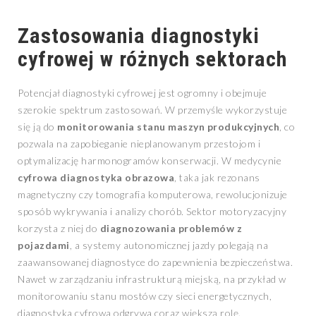
Zastosowania diagnostyki
cyfrowej w różnych sektorach
Potencjał diagnostyki cyfrowej jest ogromny i obejmuje
szerokie spektrum zastosowań. W przemyśle wykorzystuje
się ją do
monitorowania stanu maszyn produkcyjnych
, co
pozwala na zapobieganie nieplanowanym przestojom i
optymalizację harmonogramów konserwacji. W medycynie
cyfrowa diagnostyka obrazowa
, taka jak rezonans
magnetyczny czy tomografia komputerowa, rewolucjonizuje
sposób wykrywania i analizy chorób. Sektor motoryzacyjny
korzysta z niej do
diagnozowania problemów z
pojazdami
, a systemy autonomicznej jazdy polegają na
zaawansowanej diagnostyce do zapewnienia bezpieczeństwa.
Nawet w zarządzaniu infrastrukturą miejską, na przykład w
monitorowaniu stanu mostów czy sieci energetycznych,
diagnostyka cyfrowa odgrywa coraz większą rolę.