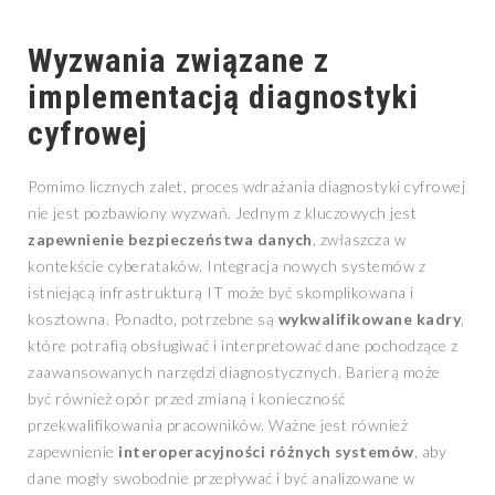
Wyzwania związane z
implementacją diagnostyki
cyfrowej
Pomimo licznych zalet, proces wdrażania diagnostyki cyfrowej
nie jest pozbawiony wyzwań. Jednym z kluczowych jest
zapewnienie bezpieczeństwa danych
, zwłaszcza w
kontekście cyberataków. Integracja nowych systemów z
istniejącą infrastrukturą IT może być skomplikowana i
kosztowna. Ponadto, potrzebne są
wykwalifikowane kadry
,
które potrafią obsługiwać i interpretować dane pochodzące z
zaawansowanych narzędzi diagnostycznych. Barierą może
być również opór przed zmianą i konieczność
przekwalifikowania pracowników. Ważne jest również
zapewnienie
interoperacyjności różnych systemów
, aby
dane mogły swobodnie przepływać i być analizowane w