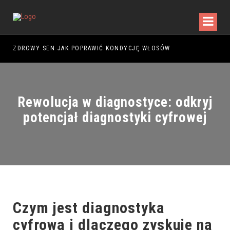
D ZAKUPEM PIERWSZEGO MODELU?
ZDROWY SEN JAK POPRAWIĆ KONDYCJĘ WŁOSÓW
Rewolucja w diagnostyce: odkryj
potencjał diagnostyki cyfrowej
Czym jest diagnostyka
cyfrowa i dlaczego zyskuje na