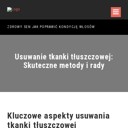
D ZAKUPEM PIERWSZEGO MODELU?
ZDROWY SEN JAK POPRAWIĆ KONDYCJĘ WŁOSÓW
Usuwanie tkanki tłuszczowej:
Skuteczne metody i rady
Kluczowe aspekty usuwania
tkanki tłuszczowej