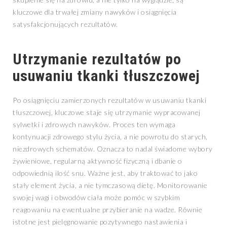
kluczowe dla trwałej zmiany nawyków i osiągnięcia
satysfakcjonujących rezultatów.
Utrzymanie rezultatów po
usuwaniu tkanki tłuszczowej
Po osiągnięciu zamierzonych rezultatów w usuwaniu tkanki
tłuszczowej, kluczowe staje się utrzymanie wypracowanej
sylwetki i zdrowych nawyków. Proces ten wymaga
kontynuacji zdrowego stylu życia, a nie powrotu do starych,
niezdrowych schematów. Oznacza to nadal świadome wybory
żywieniowe, regularną aktywność fizyczną i dbanie o
odpowiednią ilość snu. Ważne jest, aby traktować to jako
stały element życia, a nie tymczasową dietę. Monitorowanie
swojej wagi i obwodów ciała może pomóc w szybkim
reagowaniu na ewentualne przybieranie na wadze. Równie
istotne jest pielęgnowanie pozytywnego nastawienia i