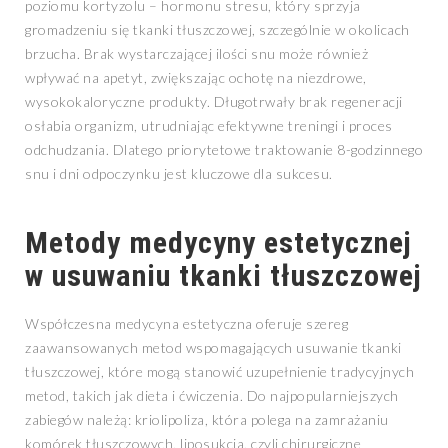
poziomu kortyzolu – hormonu stresu, który sprzyja
gromadzeniu się tkanki tłuszczowej, szczególnie w okolicach
brzucha. Brak wystarczającej ilości snu może również
wpływać na apetyt, zwiększając ochotę na niezdrowe,
wysokokaloryczne produkty. Długotrwały brak regeneracji
osłabia organizm, utrudniając efektywne treningi i proces
odchudzania. Dlatego priorytetowe traktowanie 8-godzinnego
snu i dni odpoczynku jest kluczowe dla sukcesu.
Metody medycyny estetycznej
w usuwaniu tkanki tłuszczowej
Współczesna medycyna estetyczna oferuje szereg
zaawansowanych metod wspomagających usuwanie tkanki
tłuszczowej, które mogą stanowić uzupełnienie tradycyjnych
metod, takich jak dieta i ćwiczenia. Do najpopularniejszych
zabiegów należą: kriolipoliza, która polega na zamrażaniu
komórek tłuszczowych, liposukcja, czyli chirurgiczne