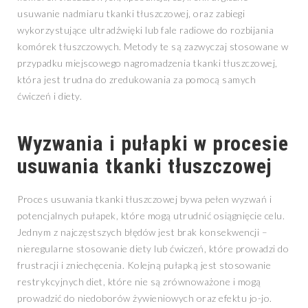
usuwanie nadmiaru tkanki tłuszczowej, oraz zabiegi
wykorzystujące ultradźwięki lub fale radiowe do rozbijania
komórek tłuszczowych. Metody te są zazwyczaj stosowane w
przypadku miejscowego nagromadzenia tkanki tłuszczowej,
która jest trudna do zredukowania za pomocą samych
ćwiczeń i diety.
Wyzwania i pułapki w procesie
usuwania tkanki tłuszczowej
Proces usuwania tkanki tłuszczowej bywa pełen wyzwań i
potencjalnych pułapek, które mogą utrudnić osiągnięcie celu.
Jednym z najczęstszych błędów jest brak konsekwencji –
nieregularne stosowanie diety lub ćwiczeń, które prowadzi do
frustracji i zniechęcenia. Kolejną pułapką jest stosowanie
restrykcyjnych diet, które nie są zrównoważone i mogą
prowadzić do niedoborów żywieniowych oraz efektu jo-jo.