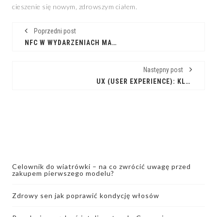
cieszenie się nowym, zdrowszym ciałem.
Poprzedni post
NFC W WYDARZENIACH MASOWYCH: REWOLUCJA W ORGANIZACJI
Następny post
UX (USER EXPERIENCE): KLUCZ DO SUKCESU W CYFROWYM ŚWIECIE
Celownik do wiatrówki – na co zwrócić uwagę przed
zakupem pierwszego modelu?
Zdrowy sen jak poprawić kondycję włosów