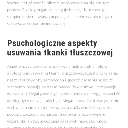
Ważne jest również unikanie porównywania się z innymi,
ponieważ każdy organizm reaguje inaczej. Kluczowe jest
skupienie się na własnym postępie i celebrowanie małych
sukcesów, co buduje motywację.
Psuchologiczne aspekty
usuwania tkanki tłuszczowej
Aspekty psychologiczne odgrywają niebagatelną rolę w
skutecznym usuwaniu tkanki tłuszczowej. Często to właśnie
nasze nastawienie, samoocena i sposób radzenia sobie ze
stresem wpływają na nasze nawyki żywieniowe i motywację
do ćwiczeń. Negatywne myśli o własnym ciele mogą prowadzić
do błędnych decyzji, takich jak sięganie po niezdrowe jedzenie
w chwilach smutku lub rezygnacja z aktywności fizycznej z
powodu poczucia beznadziei. Budowanie pozytywnego
wizerunku siebie, akceptacja własnych niedoskonałości i
skupienie się na zdrowiu, a nie tylko na wyglądzie, są