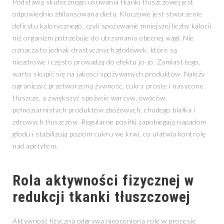
Podstawą skutecznego usuwania tkanki tłuszczowej jest
odpowiednio zbilansowana dieta. Kluczowe jest stworzenie
deficytu kalorycznego, czyli spożywanie mniejszej liczby kalorii
niż organizm potrzebuje do utrzymania obecnej wagi. Nie
oznacza to jednak drastycznych głodówek, które są
niezdrowe i często prowadzą do efektu jo-jo. Zamiast tego,
warto skupić się na jakości spożywanych produktów. Należy
ograniczyć przetworzoną żywność, cukry proste i nasycone
tłuszcze, a zwiększyć spożycie warzyw, owoców,
pełnoziarnistych produktów zbożowych, chudego białka i
zdrowych tłuszczów. Regularne posiłki zapobiegają napadom
głodu i stabilizują poziom cukru we krwi, co ułatwia kontrolę
nad apetytem.
Rola aktywności fizycznej w
redukcji tkanki tłuszczowej
Aktywność fizyczna odgrywa nieocenioną rolę w procesie