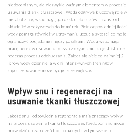
niedocenianym, ale niezwykle ważnym elementem w procesie
usuwania tkanki tłuszczowej. Woda odgrywa kluczową rolę w
metabolizmie, wspomagając rozkład tłuszczów i transport
składników odżywczych do komórek. Picie odpowiedniej ilości
wody pomaga również w utrzymaniu uczucia sytości, co może
ograniczyć podjadanie między posiłkami. Woda wspomaga
pracę nerek w usuwaniu toksyn z organizmu, co jest istotne
podczas procesu odchudzania. Zaleca się picie co najmniej 2
litrów wody dziennie, a w dni intensywnych treningów
zapotrzebowanie może być jeszcze większe.
Wpływ snu i regeneracji na
usuwanie tkanki tłuszczowej
Jakość snu i odpowiednia regeneracja mają znaczący wpływ
na proces usuwania tkanki tłuszczowej. Niedobór snu może
prowadzić do zaburzeń hormonalnych, w tym wzrostu