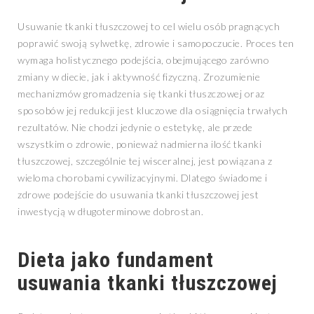
Usuwanie tkanki tłuszczowej to cel wielu osób pragnących
poprawić swoją sylwetkę, zdrowie i samopoczucie. Proces ten
wymaga holistycznego podejścia, obejmującego zarówno
zmiany w diecie, jak i aktywność fizyczną. Zrozumienie
mechanizmów gromadzenia się tkanki tłuszczowej oraz
sposobów jej redukcji jest kluczowe dla osiągnięcia trwałych
rezultatów. Nie chodzi jedynie o estetykę, ale przede
wszystkim o zdrowie, ponieważ nadmierna ilość tkanki
tłuszczowej, szczególnie tej wisceralnej, jest powiązana z
wieloma chorobami cywilizacyjnymi. Dlatego świadome i
zdrowe podejście do usuwania tkanki tłuszczowej jest
inwestycją w długoterminowe dobrostan.
Dieta jako fundament
usuwania tkanki tłuszczowej