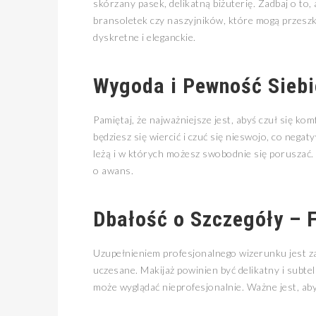
skórzany pasek, delikatną biżuterię. Zadbaj o to,
bransoletek czy naszyjników, które mogą przeszk
dyskretne i eleganckie.
Wygoda i Pewność Siebi
Pamiętaj, że najważniejsze jest, abyś czuł się k
będziesz się wiercić i czuć się nieswojo, co nega
leżą i w których możesz swobodnie się poruszać.
o awans.
Dbałość o Szczegóły – F
Uzupełnieniem profesjonalnego wizerunku jest za
uczesane. Makijaż powinien być delikatny i subte
może wyglądać nieprofesjonalnie. Ważne jest, aby