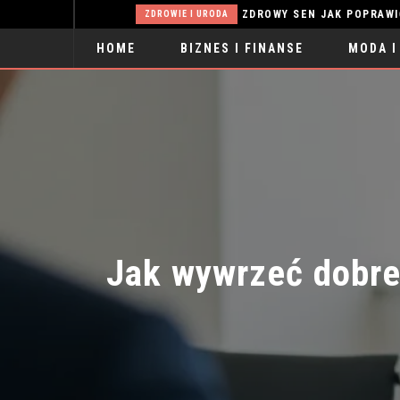
CELOWNIK DO WIATRÓWKI – NA CO ZWRÓCIĆ UWAGĘ PRZED ZAKUPEM PIERWSZEGO MODELU?
ZDROWY SEN JAK POPRAWIĆ KOND
ZDROWIE I URODA
HOME
BIZNES I FINANSE
MODA I
SPORT
Jak wywrzeć dobre