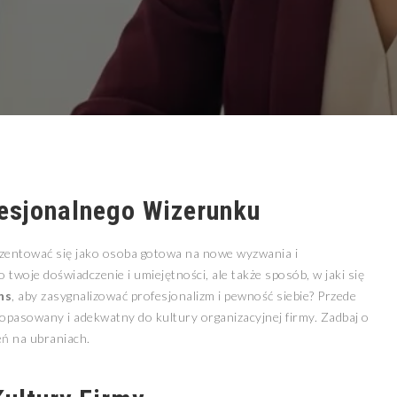
esjonalnego Wizerunku
zentować się jako osoba gotowa na nowe wyzwania i
ko twoje doświadczenie i umiejętności, ale także sposób, w jaki się
ns
, aby zasygnalizować profesjonalizm i pewność siebie? Przede
dopasowany i adekwatny do kultury organizacyjnej firmy. Zadbaj o
eń na ubraniach.