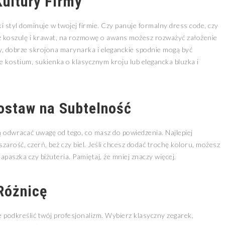
ultury Firmy
i styl dominuje w twojej firmie. Czy panuje formalny dress code, czy
isz koszulę i krawat, na rozmowę o awans możesz rozważyć założenie
jny, dobrze skrojona marynarka i eleganckie spodnie mogą być
 kostium, sukienka o klasycznym kroju lub elegancka bluzka i
Postaw na Subtelność
 odwracać uwagę od tego, co masz do powiedzenia. Najlepiej
zarość, czerń, beż czy biel. Jeśli chcesz dodać trochę koloru, możesz
apaszka czy biżuteria. Pamiętaj, że mniej znaczy więcej.
Różnicę
e podkreślić twój profesjonalizm. Wybierz klasyczny zegarek,