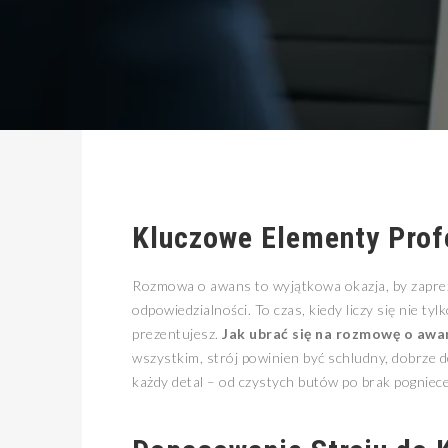
Kluczowe Elementy Prof
Rozmowa o awans to wyjątkowa okazja, by zapre
odpowiedzialności. To czas, kiedy liczy się nie tyl
prezentujesz.
Jak ubrać się na rozmowę o awa
wszystkim, strój powinien być schludny, dobrze 
każdy detal – od czystych butów po brak pogniec