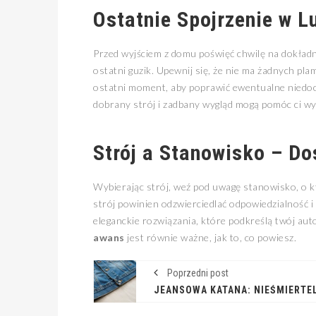
Ostatnie Spojrzenie w L
Przed wyjściem z domu poświęć chwilę na dokładne
ostatni guzik. Upewnij się, że nie ma żadnych pla
ostatni moment, aby poprawić ewentualne niedoci
dobrany strój i zadbany wygląd mogą pomóc ci w
Strój a Stanowisko – Dos
Wybierając strój, weź pod uwagę stanowisko, o kt
strój powinien odzwierciedlać odpowiedzialność i
eleganckie rozwiązania, które podkreślą twój auto
awans
jest równie ważne, jak to, co powiesz.
Poprzedni post