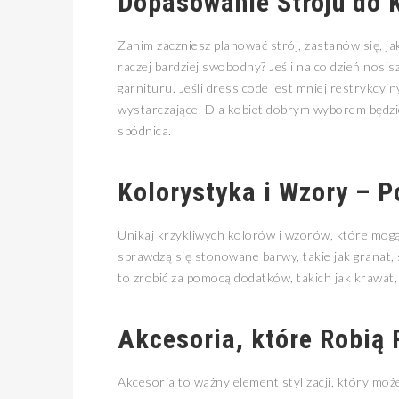
Dopasowanie Stroju do K
Zanim zaczniesz planować strój, zastanów się, jak
raczej bardziej swobodny? Jeśli na co dzień nos
garnituru. Jeśli dress code jest mniej restrykcy
wystarczające. Dla kobiet dobrym wyborem będzie
spódnica.
Kolorystyka i Wzory – 
Unikaj krzykliwych kolorów i wzorów, które mogą
sprawdzą się stonowane barwy, takie jak granat, s
to zrobić za pomocą dodatków, takich jak krawat, 
Akcesoria, które Robią 
Akcesoria to ważny element stylizacji, który moż