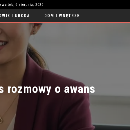
zwartek, 6 sierpnia, 2026
REGULACJE URZĄDZEŃ INTELIGENTNYCH: CO MUSISZ WIEDZIEĆ?
ZAB
MOTORYZACJA
OWIE I URODA
DOM I WNĘTRZE
 rozmowy o awans