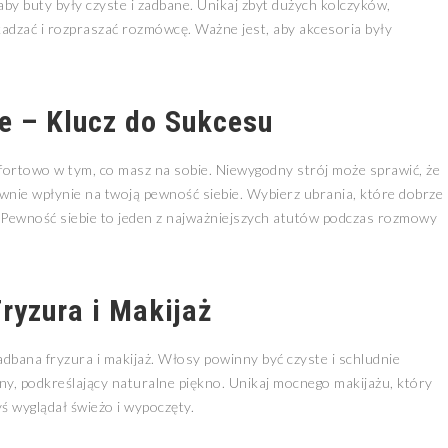
 aby buty były czyste i zadbane. Unikaj zbyt dużych kolczyków,
adzać i rozpraszać rozmówcę. Ważne jest, aby akcesoria były
e – Klucz do Sukcesu
omfortowo w tym, co masz na sobie. Niewygodny strój może sprawić, że
tywnie wpłynie na twoją pewność siebie. Wybierz ubrania, które dobrze
 Pewność siebie to jeden z najważniejszych atutów podczas rozmowy
ryzura i Makijaż
dbana fryzura i makijaż. Włosy powinny być czyste i schludnie
lny, podkreślający naturalne piękno. Unikaj mocnego makijażu, który
ś wyglądał świeżo i wypoczęty.