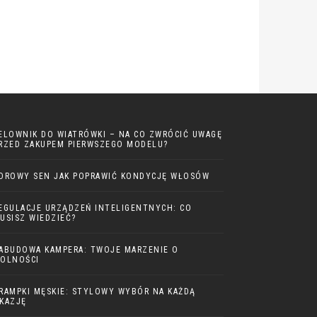
ELOWNIK DO WIATRÓWKI – NA CO ZWRÓCIĆ UWAGĘ
RZED ZAKUPEM PIERWSZEGO MODELU?
DROWY SEN JAK POPRAWIĆ KONDYCJĘ WŁOSÓW
EGULACJE URZĄDZEŃ INTELIGENTNYCH: CO
USISZ WIEDZIEĆ?
ABUDOWA KAMPERA: TWOJE MARZENIE O
OLNOŚCI
RAMPKI MĘSKIE: STYLOWY WYBÓR NA KAŻDĄ
KAZJĘ