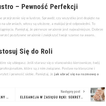
ustro – Pewność Perfekcji
 przejrzenie się w lustrze. Sprawdź, czy wszystko jest dopięte na
m na ubraniach, włosy są ułożone, a makijaż jest odpowiedni. To
ągnięcia. Pamiętaj, że pierwsze wrażenie jest najważniejsze. Dobrze
ywrzeć pozytywne wrażenie i zwiększyć twoje szanse na awans.
tosuj Się do Roli
óre się ubiegasz. Jeśli starasz się o stanowisko kierownicze, twój
 profesjonalizm, które są z nim związane. Postaw na klasyczne i
rytet i pewność siebie. Pamiętaj, że
jak ubrać się na rozmowę o
Następny post
JEANSOWA KATANA: NIEŚMIERTELNY KLASYK I NIESKOŃCZONE MOŻLIWOŚCI STYLIZACJI
ELEGANCJA W ZASIĘGU RĘKI: SEKRETY MANICURE, KTÓRY NIGDY NIE WYCHODZI Z MODY