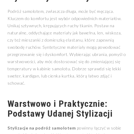
Podróż samolotem, zwłaszcza długa, może być męcząca.
Kluczem do komfortu jest wybór odpowiednich materiałów.
Unikaj sztywnych, krępujących ruchy tkanin. Postaw na
naturalne, oddychające materiały jak bawełna, len, wiskoza,
czy też mieszanki z domieszką elastanu, które zapewnią
swobodę ruchów. Syntetyczne materiały mogą powodować
przegrzewanie się i dyskomfort. Wybierając ubrania, pomyśl o
warstwowości, aby móc dostosować się do zmieniającej się
temperatury w kabinie samolotu. Dobrze sprawdzi się lekki
sweter, kardigan, lub cienka kurtka, którą łatwo zdjąć i
schować.
Warstwowo i Praktycznie:
Podstawy Udanej Stylizacji
Stylizacje na podróż samolotem
powinny łączyć w sobie