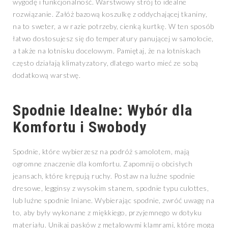
wygodę i funkcjonalność. Warstwowy strój to idealne
rozwiązanie. Załóż bazową koszulkę z oddychającej tkaniny,
na to sweter, a w razie potrzeby, cienką kurtkę. W ten sposób
łatwo dostosujesz się do temperatury panującej w samolocie,
a także na lotnisku docelowym. Pamiętaj, że na lotniskach
często działają klimatyzatory, dlatego warto mieć ze sobą
dodatkową warstwę.
Spodnie Idealne: Wybór dla
Komfortu i Swobody
Spodnie, które wybierzesz na podróż samolotem, mają
ogromne znaczenie dla komfortu. Zapomnij o obcisłych
jeansach, które krępują ruchy. Postaw na luźne spodnie
dresowe, legginsy z wysokim stanem, spodnie typu culottes,
lub luźne spodnie lniane. Wybierając spodnie, zwróć uwagę na
to, aby były wykonane z miękkiego, przyjemnego w dotyku
materiału. Unikaj pasków z metalowymi klamrami, które mogą