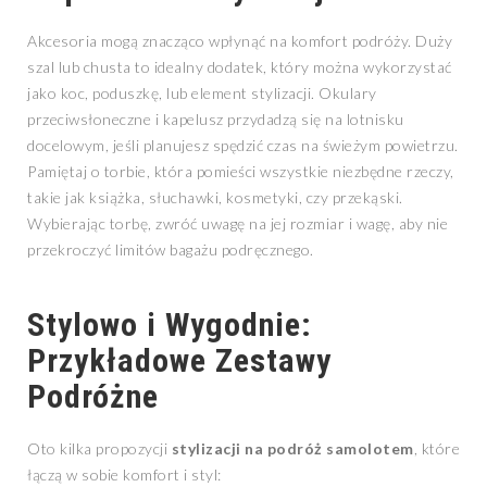
Akcesoria mogą znacząco wpłynąć na komfort podróży. Duży
szal lub chusta to idealny dodatek, który można wykorzystać
jako koc, poduszkę, lub element stylizacji. Okulary
przeciwsłoneczne i kapelusz przydadzą się na lotnisku
docelowym, jeśli planujesz spędzić czas na świeżym powietrzu.
Pamiętaj o torbie, która pomieści wszystkie niezbędne rzeczy,
takie jak książka, słuchawki, kosmetyki, czy przekąski.
Wybierając torbę, zwróć uwagę na jej rozmiar i wagę, aby nie
przekroczyć limitów bagażu podręcznego.
Stylowo i Wygodnie:
Przykładowe Zestawy
Podróżne
Oto kilka propozycji
stylizacji na podróż samolotem
, które
łączą w sobie komfort i styl: