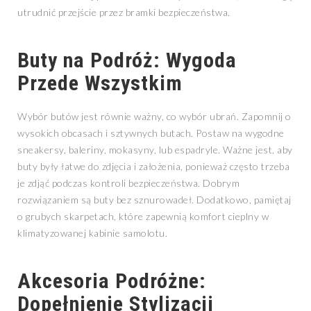
utrudnić przejście przez bramki bezpieczeństwa.
Buty na Podróż: Wygoda
Przede Wszystkim
Wybór butów jest równie ważny, co wybór ubrań. Zapomnij o
wysokich obcasach i sztywnych butach. Postaw na wygodne
sneakersy, baleriny, mokasyny, lub espadryle. Ważne jest, aby
buty były łatwe do zdjęcia i założenia, ponieważ często trzeba
je zdjąć podczas kontroli bezpieczeństwa. Dobrym
rozwiązaniem są buty bez sznurowadeł. Dodatkowo, pamiętaj
o grubych skarpetach, które zapewnią komfort cieplny w
klimatyzowanej kabinie samolotu.
Akcesoria Podróżne:
Dopełnienie Stylizacji