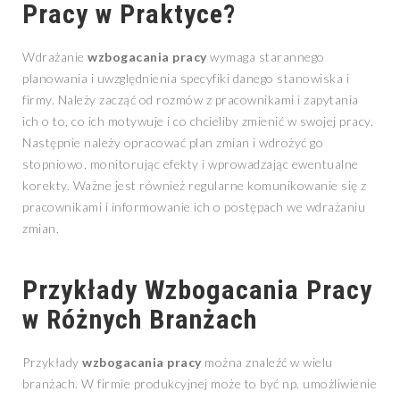
Pracy w Praktyce?
Wdrażanie
wzbogacania pracy
wymaga starannego
planowania i uwzględnienia specyfiki danego stanowiska i
firmy. Należy zacząć od rozmów z pracownikami i zapytania
ich o to, co ich motywuje i co chcieliby zmienić w swojej pracy.
Następnie należy opracować plan zmian i wdrożyć go
stopniowo, monitorując efekty i wprowadzając ewentualne
korekty. Ważne jest również regularne komunikowanie się z
pracownikami i informowanie ich o postępach we wdrażaniu
zmian.
Przykłady Wzbogacania Pracy
w Różnych Branżach
Przykłady
wzbogacania pracy
można znaleźć w wielu
branżach. W firmie produkcyjnej może to być np. umożliwienie