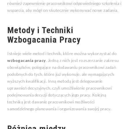
również zapewnienie pracownikowi odpowiedniego szkolenia i
wsparcia, aby mógł on skutecznie wykonywać nowe zadania.
Metody i Techniki
Wzbogacania Pracy
Istnieje wiele metod i technik, które można wykorzystać do
wzbogacania pracy
. Jedną z nich jest rozszerzanie zakresu
obowiązków, polegające na dodawaniu pracownikowi zadań
podobnych do tych, które już wykonuje, ale wymagających
wyższych kwalifikacji. Inną metodą jest delegowanie
uprawnień decyzyjnych, czyli umożliwienie pracownikowi
podejmowania decyzji dotyczących jego pracy. Kolejną
techniką jest dawanie pracownikowi możliwości
samodzielnego planowania i organizowania swojej pracy.
Różnica między