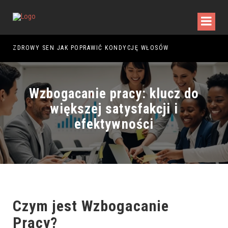
D ZAKUPEM PIERWSZEGO MODELU?
ZDROWY SEN JAK POPRAWIĆ KONDYCJĘ WŁOSÓW
Wzbogacanie pracy: klucz do
większej satysfakcji i
efektywności
Czym jest Wzbogacanie
Pracy?