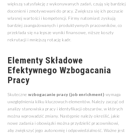
większą satysfakcję z wykonywanych zadań, czują się bardziej
docenieni i zmotywowani do pracy. Zwiększa się ich poczucie
własnej wartości i kompetencji. Firmy natomiast zyskują
bardziej zaangażowanych i produktywnych pracowników, co
przekłada się na lepsze wyniki finansowe, niższe koszty
rekrutacji i mniejszą rotację kadr.
Elementy Składowe
Efektywnego Wzbogacania
Pracy
Skuteczne
wzbogacanie pracy (job enrichment)
wymaga
uwzględnienia kilku kluczowych elementów. Należy zacząć od
analizy stanowiska pracy i identyfikacji obszarów, w których
można wprowadzić zmiany. Następnie należy określić, jakie
nowe zadania i obowiązki można przydzielić pracownikowi,
aby zwiększyć jego autonomię i odpowiedzialność. Ważne jest