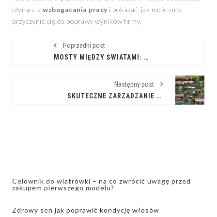
płynące z
wzbogacania pracy
i pokazać, jak może ono
przyczynić się do poprawy wyników firmy.
Poprzedni post
MOSTY MIĘDZY ŚWIATAMI: JAK NAUKA I BIZNES BUDUJĄ PRZYSZŁOŚĆ
Następny post
SKUTECZNE ZARZĄDZANIE ZASOBAMI WSPÓLNYMI: INSPIRACJE OD ELINOR OSTROM
Celownik do wiatrówki – na co zwrócić uwagę przed
zakupem pierwszego modelu?
Zdrowy sen jak poprawić kondycję włosów