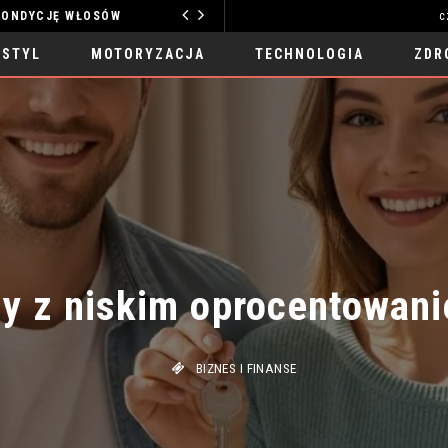
YCJĘ WŁOSÓW
c
TECHNOLOGIA
 STYL
MOTORYZACJA
TECHNOLOGIA
ZDR
y z niskim oprocentowani
BIZNES I FINANSE