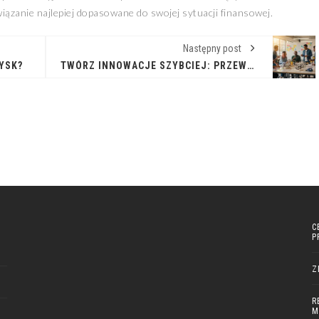
iązanie najlepiej dopasowane do swojej sytuacji finansowej.
Następny post
YSK?
TWÓRZ INNOWACJE SZYBCIEJ: PRZEWODNIK PO LEAN STARTUP
C
P
Z
R
M