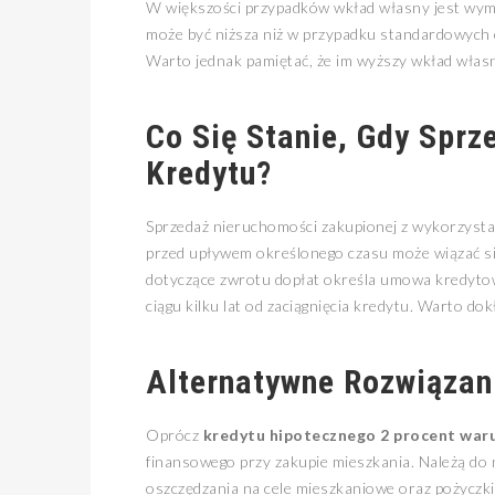
W większości przypadków wkład własny jest wym
może być niższa niż w przypadku standardowych 
Warto jednak pamiętać, że im wyższy wkład własn
Co Się Stanie, Gdy Spr
Kredytu?
Sprzedaż nieruchomości zakupionej z wykorzyst
przed upływem określonego czasu może wiązać si
dotyczące zwrotu dopłat określa umowa kredytowa
ciągu kilku lat od zaciągnięcia kredytu. Warto d
Alternatywne Rozwiązan
Oprócz
kredytu hipotecznego 2 procent war
finansowego przy zakupie mieszkania. Należą do 
oszczędzania na cele mieszkaniowe oraz pożyczk