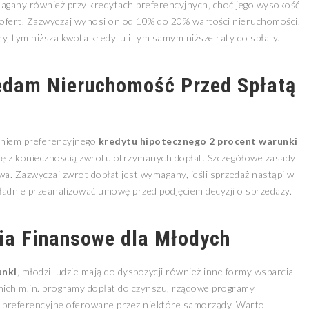
agany również przy kredytach preferencyjnych, choć jego wysokość
ofert. Zazwyczaj wynosi on od 10% do 20% wartości nieruchomości.
y, tym niższa kwota kredytu i tym samym niższe raty do spłaty.
zedam Nieruchomość Przed Spłatą
aniem preferencyjnego
kredytu hipotecznego 2 procent warunki
ę z koniecznością zwrotu otrzymanych dopłat. Szczegółowe zasady
. Zazwyczaj zwrot dopłat jest wymagany, jeśli sprzedaż nastąpi w
okładnie przeanalizować umowę przed podjęciem decyzji o sprzedaży.
ia Finansowe dla Młodych
unki
, młodzi ludzie mają do dyspozycji również inne formy wsparcia
nich m.in. programy dopłat do czynszu, rządowe programy
i preferencyjne oferowane przez niektóre samorządy. Warto