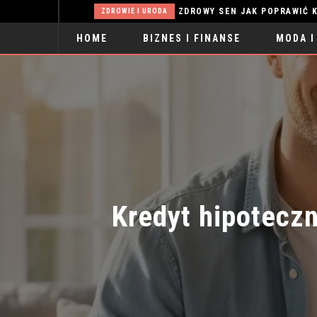
CELOWNIK DO WIATRÓWKI – NA CO ZWRÓCIĆ UWAGĘ PRZED ZAKUPEM PIERWSZEGO MODELU?
ZDROWY SEN JAK POPRAWIĆ KOND
ZDROWIE I URODA
HOME
BIZNES I FINANSE
MODA I
SPORT
Kredyt hipoteczn