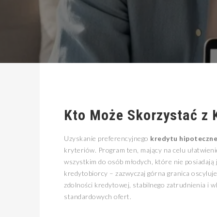
Kto Może Skorzystać z 
Uzyskanie preferencyjnego
kredytu hipoteczne
kryteriów. Program ten, mający na celu ułatwien
wszystkim do osób młodych, które nie posiadają
kredytobiorcy – zazwyczaj górna granica oscyluj
zdolności kredytowej, stabilnego zatrudnienia i
standardowych ofert.