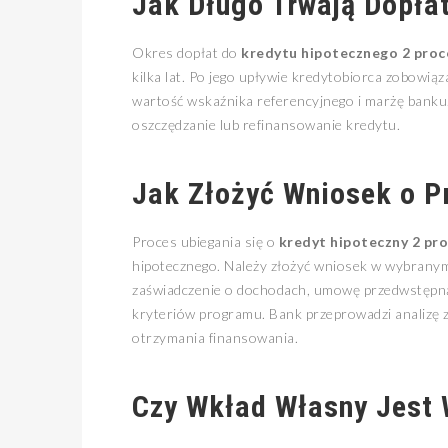
Jak Długo Trwają Dopła
Okres dopłat do
kredytu hipotecznego 2 proc
kilka lat. Po jego upływie kredytobiorca zobowiąz
wartość wskaźnika referencyjnego i marżę banku
oszczędzanie lub refinansowanie kredytu.
Jak Złożyć Wniosek o Pr
Proces ubiegania się o
kredyt hipoteczny 2 pr
hipotecznego. Należy złożyć wniosek w wybranym
zaświadczenie o dochodach, umowę przedwstępną
kryteriów programu. Bank przeprowadzi analizę zd
otrzymania finansowania.
Czy Wkład Własny Jest