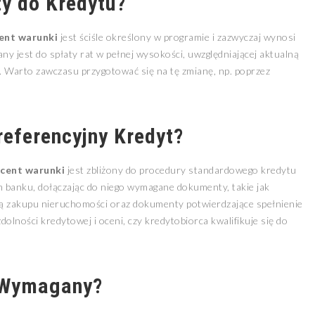
ty do Kredytu?
ent warunki
jest ściśle określony w programie i zazwyczaj wynosi
any jest do spłaty rat w pełnej wysokości, uwzględniającej aktualną
. Warto zawczasu przygotować się na tę zmianę, np. poprzez
eferencyjny Kredyt?
ocent warunki
jest zbliżony do procedury standardowego kredytu
 banku, dołączając do niego wymagane dokumenty, takie jak
 zakupu nieruchomości oraz dokumenty potwierdzające spełnienie
olności kredytowej i oceni, czy kredytobiorca kwalifikuje się do
 Wymagany?