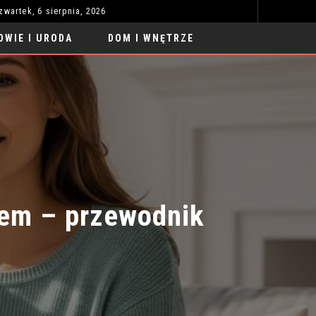
zwartek, 6 sierpnia, 2026
REGULACJE URZĄDZEŃ INTELIGENTNYCH: CO MUSISZ WIEDZIEĆ?
ZAB
MOTORYZACJA
OWIE I URODA
DOM I WNĘTRZE
em – przewodnik