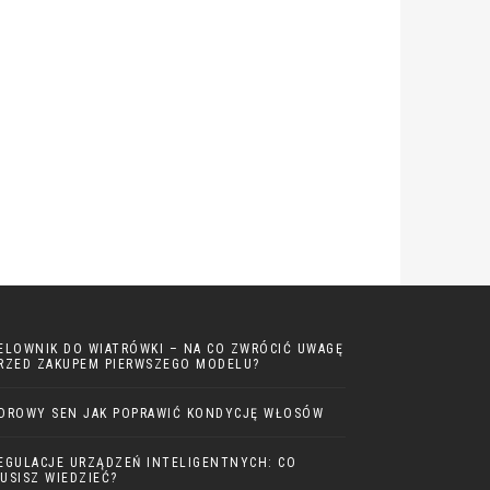
ELOWNIK DO WIATRÓWKI – NA CO ZWRÓCIĆ UWAGĘ
RZED ZAKUPEM PIERWSZEGO MODELU?
DROWY SEN JAK POPRAWIĆ KONDYCJĘ WŁOSÓW
EGULACJE URZĄDZEŃ INTELIGENTNYCH: CO
USISZ WIEDZIEĆ?