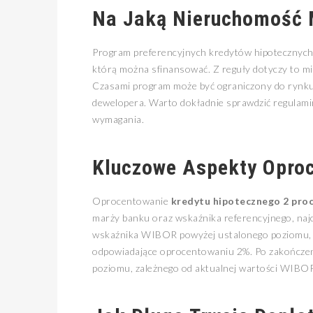
Na Jaką Nieruchomość 
Program preferencyjnych kredytów hipotecznych 
którą można sfinansować. Z reguły dotyczy to mi
Czasami program może być ograniczony do rynku 
dewelopera. Warto dokładnie sprawdzić regulami
wymagania.
Kluczowe Aspekty Oproc
Oprocentowanie
kredytu hipotecznego 2 pro
marży banku oraz wskaźnika referencyjnego, na
wskaźnika WIBOR powyżej ustalonego poziomu, dz
odpowiadające oprocentowaniu 2%. Po zakończe
poziomu, zależnego od aktualnej wartości WIBO