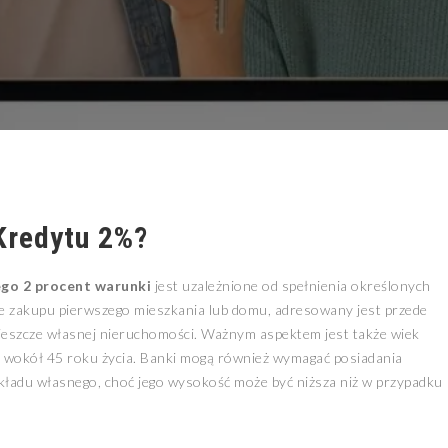
Kredytu 2%?
go 2 procent warunki
jest uzależnione od spełnienia określonych
ie zakupu pierwszego mieszkania lub domu, adresowany jest przede
 jeszcze własnej nieruchomości. Ważnym aspektem jest także wiek
e wokół 45 roku życia. Banki mogą również wymagać posiadania
 wkładu własnego, choć jego wysokość może być niższa niż w przypadku