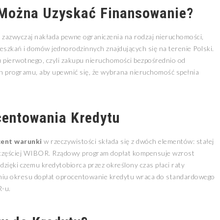
Można Uzyskać Finansowanie?
zazwyczaj nakłada pewne ograniczenia na rodzaj nieruchomości,
eszkań i domów jednorodzinnych znajdujących się na terenie Polski.
pierwotnego, czyli zakupu nieruchomości bezpośrednio od
n programu, aby upewnić się, że wybrana nieruchomość spełnia
entowania Kredytu
cent warunki
w rzeczywistości składa się z dwóch elementów: stałej
jczęściej WIBOR. Rządowy program dopłat kompensuje wzrost
ięki czemu kredytobiorca przez określony czas płaci raty
niu okresu dopłat oprocentowanie kredytu wraca do standardowego
R-u.