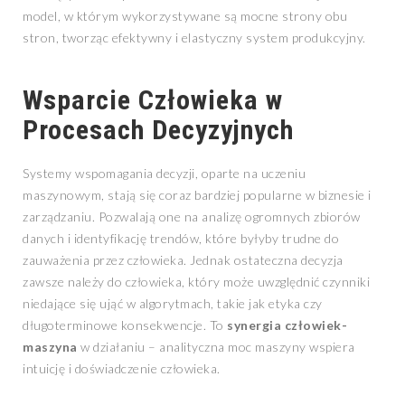
model, w którym wykorzystywane są mocne strony obu
stron, tworząc efektywny i elastyczny system produkcyjny.
Wsparcie Człowieka w
Procesach Decyzyjnych
Systemy wspomagania decyzji, oparte na uczeniu
maszynowym, stają się coraz bardziej popularne w biznesie i
zarządzaniu. Pozwalają one na analizę ogromnych zbiorów
danych i identyfikację trendów, które byłyby trudne do
zauważenia przez człowieka. Jednak ostateczna decyzja
zawsze należy do człowieka, który może uwzględnić czynniki
niedające się ująć w algorytmach, takie jak etyka czy
długoterminowe konsekwencje. To
synergia człowiek-
maszyna
w działaniu – analityczna moc maszyny wspiera
intuicję i doświadczenie człowieka.