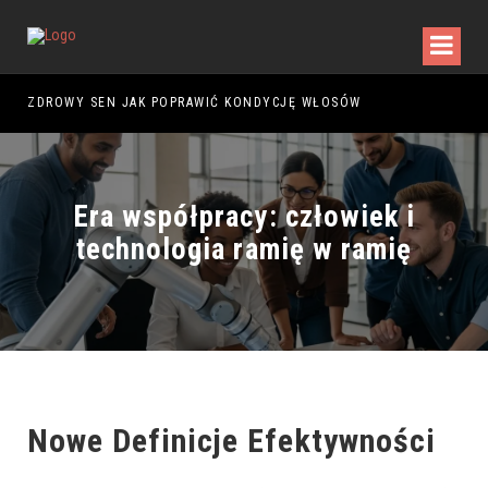
D ZAKUPEM PIERWSZEGO MODELU?
ZDROWY SEN JAK POPRAWIĆ KONDYCJĘ WŁOSÓW
Era współpracy: człowiek i
technologia ramię w ramię
Nowe Definicje Efektywności