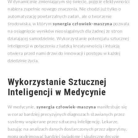
W dynamicznie zmieniającym się świecie, pojęcie efektywności
nabiera zupełnie nowego znaczenia. Nie chodzi już tylko o
automatyzację powtarzalnych zadań, ale o tworzenie
środowiska, w którym
synergia człowiek-maszyna
pozwala
na osiągnięcie wyników nieosiągalnych dla żadnej ze stron
działającej samodzielnie. Wykorzystanie potencjału sztucznej
inteligencji w połączeniu z ludzką kreatywnością i intuicją
otwiera przed nami drzwi do innowacji i postępu w każdej
dziedzinie życia.
Wykorzystanie Sztucznej
Inteligencji w Medycynie
W medycynie,
synergia człowiek-maszyna
manifestuje się
w coraz bardziej precyzyjnych diagnozach stawianych przez
systemy wspierane przez sztuczną inteligencję. Lekarze,
bazując na analizach danych dostarczonych przez algorytmy,
mogą podejmować bardziej świadome i skuteczne decyzje